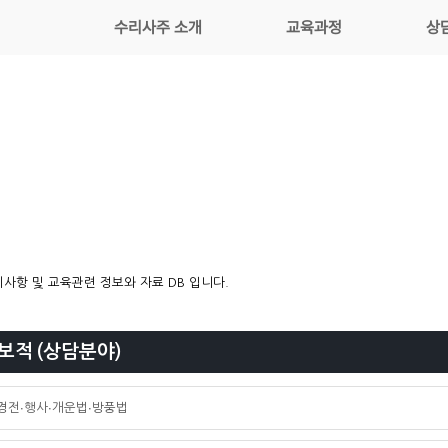
수리사주 소개
교육과정
상
사항 및 교육관련 정보와 자료 DB 입니다.
보적 (상담분야)
전∙행사∙개운법∙방풍법