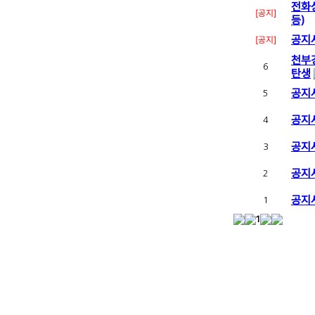
전화상
[공지]
등)
공지
[공지]
천부경
6
탄생
공지
5
공지
4
공지
3
공지
2
공지
1
1