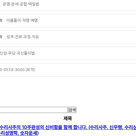
운명∙운세∙궁합∙택일법
학
이름풀이∙작명∙예명
학
성격∙진로∙코칭∙치유
앙∙무당∙귀신풀이법
-8558-3000 (보적)
검색
제목
수리사주의 10주완성의 신비함을 함께 합니다. (수리사주, 신무령, 수리
수리성명학, 숫자운세)