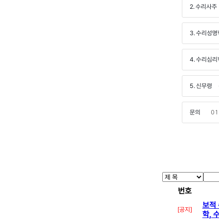
2. 수리사주
3. 수리성명
4. 수리심리
5. 신무령
신
문의
010
번호
보적 
[공지]
학, 