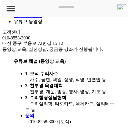
교육과정
교육과정 소개
유튜브 동영상
수리사주 소개
고객센터
010-8558-3000
인사말&연혁
교육과정
대전 중구 부용로 72번길 15-12
동영상 교육, 실전상담, 궁금증 강좌가 진행됩니다.
교육과정 소개
상담분야
유튜브 채널 (동영상 교육)
유튜브 동영상
학문 안내
상담 예약
1. 보적 수리사주
사주, 궁합, 택일, 성명, 작명, 인연법 등
공지사항
2. 천부경 육경대학
저서와 이력
천부경, 개운, 방풍, 행사, 명상, 기도 등
질문과 답변
3. 수리힐링상담협회
수리심리학, 타로카드, 색체카드, 심리테스
트 등
문의
010-8558-3000 (보적)