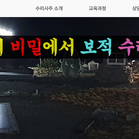
수리사주 소개
교육과정
상
의
비밀
에서
보적
수