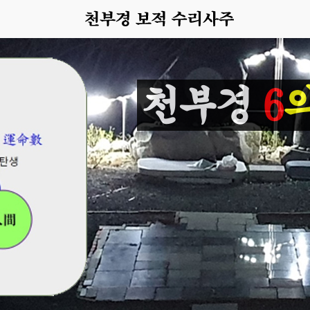
천부경
6