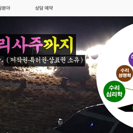
담분야
상담 예약
리사주
까지
( 저작권∙특허권∙상표권 소유 )